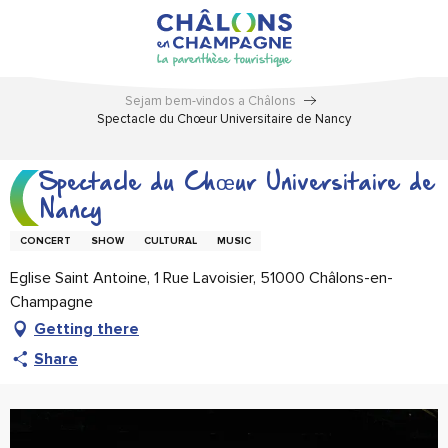
Aller
au
contenu
principal
Sejam bem-vindos a Châlons
Spectacle du Chœur Universitaire de Nancy
Spectacle du Chœur Universitaire de
Nancy
CONCERT
SHOW
CULTURAL
MUSIC
Eglise Saint Antoine, 1 Rue Lavoisier, 51000 Châlons-en-
Champagne
Getting there
Share