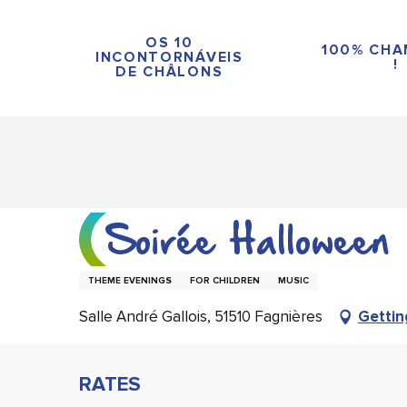
Aller
au
OS 10
100% CH
contenu
INCONTORNÁVEIS
!
DE CHÂLONS
principal
Soirée Halloween
THEME EVENINGS
FOR CHILDREN
MUSIC
Salle André Gallois, 51510 Fagnières
Gettin
RATES