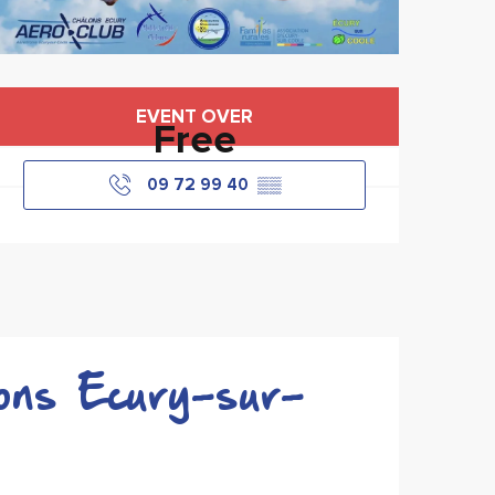
Horário e contactos
EVENT OVER
Free
09 72 99 40
▒▒
ons Ecury-sur-