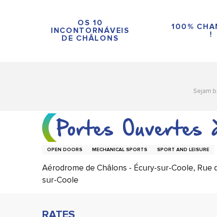
Aller
au
OS 10
100% CH
contenu
INCONTORNÁVEIS
!
DE CHÂLONS
principal
Sejam b
Portes Ouvertes 
OPEN DOORS
MECHANICAL SPORTS
SPORT AND LEISURE
Aérodrome de Châlons - Écury-sur-Coole, Rue 
sur-Coole
RATES