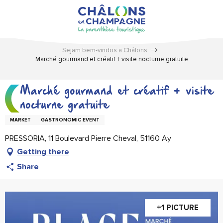
Aller
au
contenu
principal
Sejam bem-vindos a Châlons
Marché gourmand et créatif + visite nocturne gratuite
Marché gourmand et créatif + visite
nocturne gratuite
MARKET
GASTRONOMIC EVENT
PRESSORIA, 11 Boulevard Pierre Cheval, 51160 Ay
Getting there
Share
+1 PICTURE