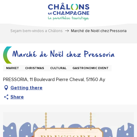
Aller
au
contenu
principal
Sejam bem-vindos a Châlons
Marché de Noël chez Pressoria
Marché de Noël chez Pressoria
MARKET
CHRISTMAS
CULTURAL
GASTRONOMIC EVENT
PRESSORIA, 11 Boulevard Pierre Cheval, 51160 Ay
Getting there
Share