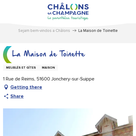
Aller
au
contenu
principal
Sejam bem-vindos a Châlons
La Maison de Toinette
La Maison de Toinette
MEUBLÉS ET GÎTES
MAISON
1 Rue de Reims, 51600 Jonchery-sur-Suippe
Getting there
Share