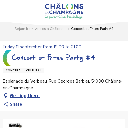
Aller
au
contenu
principal
Sejam bem-vindos a Châlons
Concert et Frites Party #4
Friday 11 september from 19:00 to 21:00
Concert et Frites Party #4
CONCERT
CULTURAL
Esplanade du Verbeau, Rue Georges Barbier, 51000 Châlons-
en-Champagne
Getting there
Share