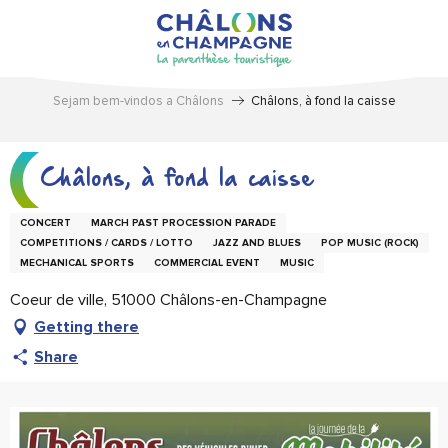
Aller
au
contenu
principal
Sejam bem-vindos a Châlons
Châlons, à fond la caisse
Châlons, à fond la caisse
CONCERT
MARCH PAST PROCESSION PARADE
COMPETITIONS / CARDS / LOTTO
JAZZ AND BLUES
POP MUSIC (ROCK)
MECHANICAL SPORTS
COMMERCIAL EVENT
MUSIC
Coeur de ville, 51000 Châlons-en-Champagne
Getting there
Share