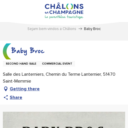
Aller
au
contenu
principal
Sejam bem-vindos a Châlons
Baby Broc
Baby Broc
SECOND HAND SALE
COMMERCIAL EVENT
Salle des Lanterniers, Chemin du Terme Lanternier, 51470
Saint-Memmie
Getting there
Share